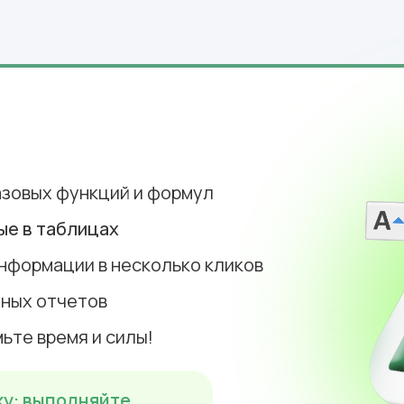
зовых функций и формул
ые в таблицах
нформации в несколько кликов
ных отчетов
после регистрации?
ьте время и силы!
ку: выполняйте