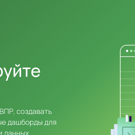
ируйте
ВПР, создавать
ые дашборды для
и данных