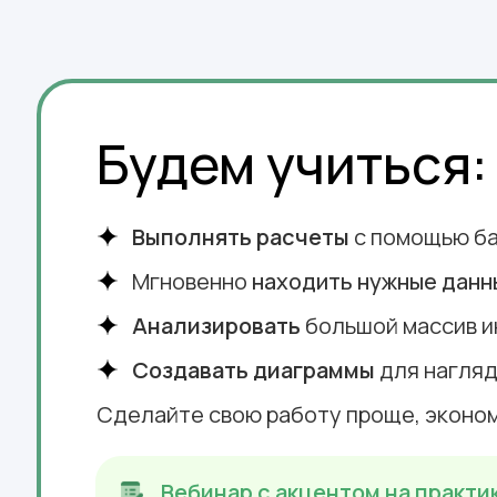
Будем учиться:
Выполнять расчеты
с помощью ба
Мгновенно
находить нужные данн
Анализировать
большой массив и
Создавать диаграммы
для нагляд
Что вы получите, 
Сделайте свою работу проще, эконом
Вебинар с акцентом на практи