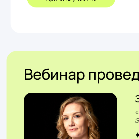
Вебинар прове
«
Э