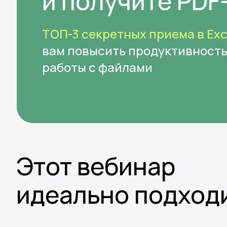
и получите PDF
ТОП-3 секретных приема в Exc
вам повысить продуктивность
работы с файлами
Этот вебинар
идеально подход