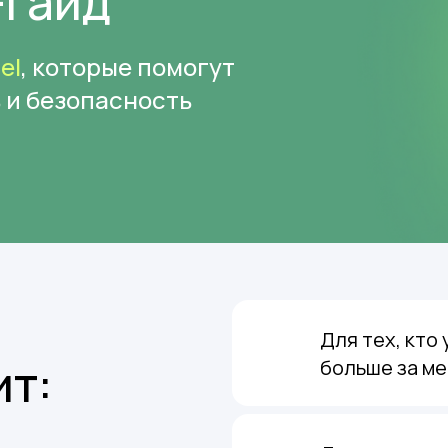
-гайд
el
, которые помогут
 и безопасность
Для тех, кто 
ит:
больше за ме