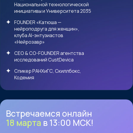
Национальной технологической
инициативы и Университета 2035
FOUNDER «Катюша —
нейроподруга для женщин»,
клуба AI-энтузиастов
«Нейрозавр»
CEO & CO-FOUNDER агентства
исследований CustDevica
Спикер РАНХиГС, Скиллбокс,
Кодемия
Встречаемся онлайн
18 марта
в 13:00 МСК!