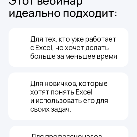
Excel»
в своё портфолио.
Участвовать бесплатно
Будем учиться:
Выполнять расчеты
с помощью
базовых функций и формул
Мгновенно
находить нужные
данные в таблицах
Анализировать
большой массив
информации в несколько кликов
Создавать диаграммы
для наглядных отчетов