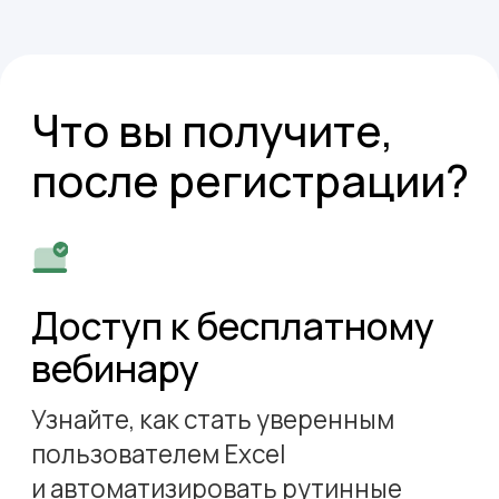
использования программы.
Принять участие
Вебинар проведёт
Зоя
Максименко
«Excel — не просто таблицы.
Это инструмент, который помогает
экономить время и быть
эффективнее»