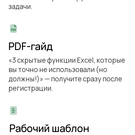
Аналитик
, доцент кафедры
цифровой экономики
и коммуникации Уфимского
университета науки и технологий,
кандидат технических наук
Специализация
— анализ
социально-экономических
явлений и процессов,
математическое моделирование
и анализ данных в экономике,
бизнес-анализ, финансово-
экономические модели
Опыт преподавания Excel:
10 лет в университете
и на профессиональных
курсах