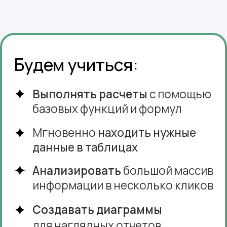
Доступ к бесплатному
вебинару
Узнайте, как стать уверенным
пользователем Excel
и автоматизировать рутинные
задачи.
PDF-гайд
«3 скрытые функции Excel, которые
вы точно не использовали (но
должны!)» — получите сразу после
регистрации.