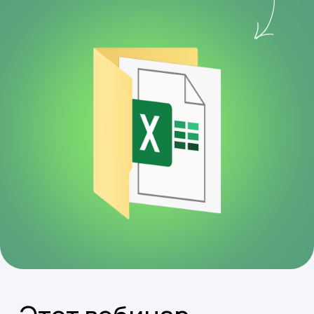
Для тех, кто уже работает
с Excel, но хочет делать
больше за меньшее время.
Для новичков, которые
хотят понять Excel
и использовать его для
своих задач.
Для профессионалов,
стремящихся
оптимизировать свою
работу с данными
и отчетами.
Для тех, кто хочет
добавить пометку
«Уверенный пользователь