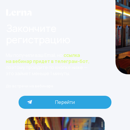
Закончите
регистрацию
Мы получили ваш Email, но
ссылка
на вебинар придет в телеграм-бот,
поэтому пройдите по кнопке ниже —
это займет меньше 1 минуты.
До встречи на вебинаре
Перейти