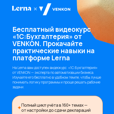
Бесплатный видеокурс
«1С:Бухгалтерия» от
VENKON. Прокачайте
практические навыки на
платформе Lerna
На Lerna вам доступен видеокурс «1С:Бухгалтерия»
от VENKON — эксперта по автоматизации бизнеса.
Изучайте его бесплатно в удобном темпе, чтобы лучше
понимать логику программы и проще решать рабочие
задачи.
Полный цикл учёта в 160+ темах —
от настройки до сдачи деклараций