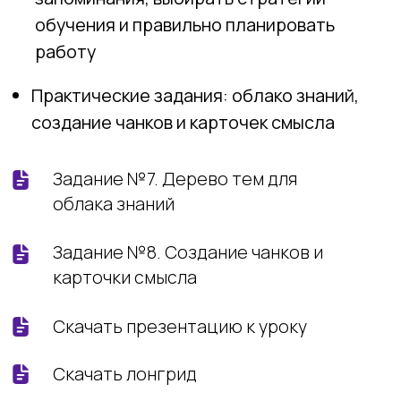
-60%
-80%
Переходите на платформу
Lerna Corp
и проходите курсы
Geekbrains
,
Skillbox
и
Skillfactory
на самых выгодных условиях
Перейти в каталог