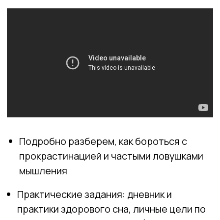
Расскажем, как определять этапы
запоминания, выбирать стратегии
обучения и правильно планировать
работу
Практические задания: облако знаний,
создание чанков и карточек смысла
Задание №7. Дерево тем для
облака знаний
Задание №8. Создание чанков и
карточки смысла
Скачать презентацию к уроку
Скачать лонгрид