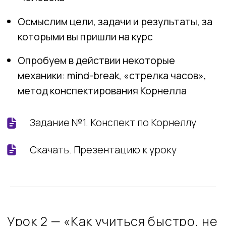
Разберем, как работают нейронные связи
и как наш мозг воспринимает и
обрабатывает новое
Практические задания: эффективный
конспект, календарь учёбы
Задание №2. Облако знаний
Задание №3. Календарь учёбы
Скачать лонгрид
Скачать презентацию к уроку
Урок 3 — «Прокрастинация и
другие ловушки мышления»