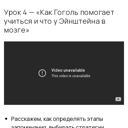
Задание №10. Календарь
самоподготовки
Прототип чанка
Обучение в Notion. Часть 1.
Мини-практикум
Обучение в Notion. Часть 2.
Мини-практикум
Скачать презентацию к уроку
Еще больше курсов на
Lerna Corp