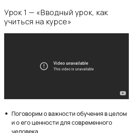
Опробуем в действии некоторые
механики: mind-break, «стрелка часов»,
метод конспектирования Корнелла
Задание №1. Конспект по Корнеллу
Скачать. Презентацию к уроку
Урок 2 — «Как учиться быстро, не
делая бесполезного»