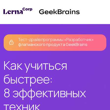
Тест-драйв программы «Разработчик»
флагманского продукта GeekBrains
Как учиться
быстрее:
8 эффективных
техник
За 5 уроков вы научитесь эффективно
запоминать новую сложную
информацию. Научитесь мотивировать
себя, бороться с прокрастинацией и
концентрироваться на важном