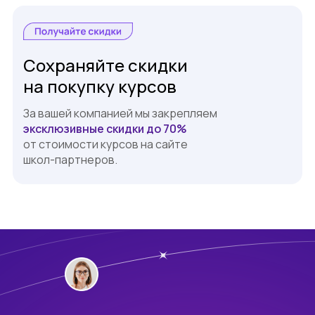
Сохраняйте скидки
на покупку курсов
За вашей компанией мы закрепляем
эксклюзивные скидки до 70%
от стоимости курсов на сайте
школ-партнеров.
Библиотека
мини-курсов
За вашей компанией мы закрепляем
Skillbox
эксклюзивные скидки до 70%
от стоимости курсов на сайте школ-
партнеров.