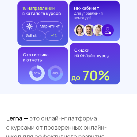
18 направлений
HR-кабинет
в каталоге курсов
для управления
командой
Маркетинг
Soft skills
+14
Скидки
Статистика
на онлайн-курсы
и отчеты
70%
до
Lerna —
это онлайн-платформа
с курсами от проверенных онлайн-
школ для эффективного развития