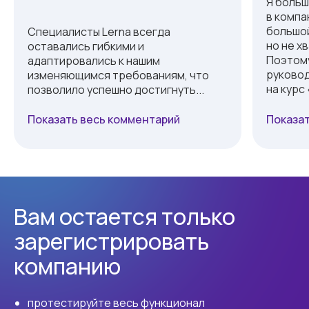
Я больш
в компа
большой
Специалисты Lerna всегда
но не х
оставались гибкими и
Поэтому
адаптировались к нашим
руковод
изменяющимся требованиям, что
на курс
позволило успешно достигнуть...
Показать весь комментарий
Показат
Вам остается только
зарегистрировать
компанию
протестируйте весь функционал